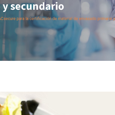
 y secundario
secure para la certificación de material de envasado primario 