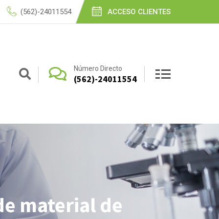
(562)-24011554
ACCESO CLIENTES
Número Directo
(562)-24011554
de material de