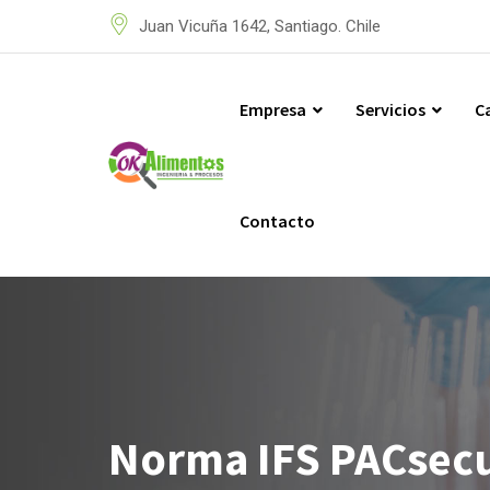
Skip
Juan Vicuña 1642, Santiago. Chile
to
content
Empresa
Servicios
C
Contacto
Norma IFS PACsecur