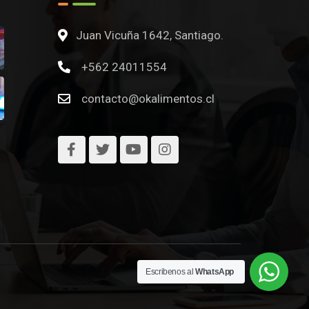
Juan Vicuña 1642, Santiago.
+562 24011554
contacto@okalimentos.cl
Escribenos al
WhatsApp