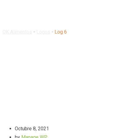
Log 6
OK Alimentos
-
Logos
-
Log 6
Octubre 8, 2021
by
Manage WP